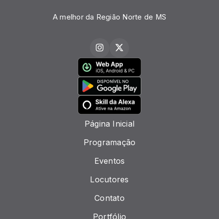
A melhor da Região Norte de MS
Página Inicial
Programação
Eventos
Locutores
Contato
Portfólio